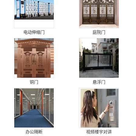
电动伸缩门
庭院门
铜门
悬浮门
办公隔断
视频楼宇对讲