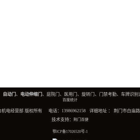
、
自动门
、
电动伸缩门
、庭院门、医用门、旋转门、门禁考勤、车牌识别
百度统计
五金机电经营部 版权所有 电话：13986962158 详细地址 ： 荆门市白
技术支持：
荆门百捷
鄂ICP备17026520号-1