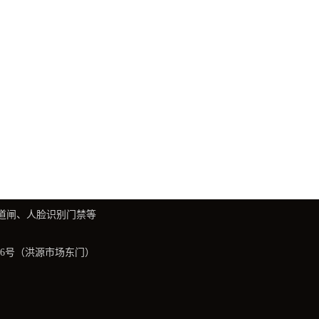
道闸、人脸识别门禁等
庙路6号（洪源市场东门）