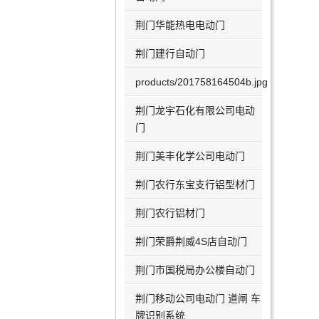
荆门华能热电电动门
荆门建行自动门
products/201758164504b.jpg
荆门龙宇石化有限公司电动
门
荆门美丰化学公司电动门
荆门农行东宝支行铝型材门
荆门农行铝材门
荆门荣爵荆威4S店自动门
荆门市国税局办公楼自动门
荆门移动公司电动门 道闸 车
牌识别系统