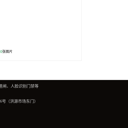
10
张图片
道闸、人脸识别门禁等
庙路6号（洪源市场东门）