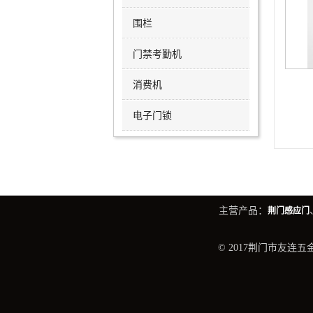
围栏
门禁考勤机
消费机
电子门锁
主营产品：
荆门感应门
© 2017荆门市友连