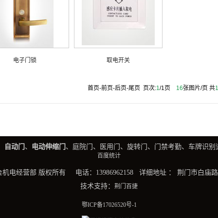
电子门锁
取电开关
首页-
前页-
后页-
尾页
页次:
1
/1
页
16
张图片/页 共
、
自动门
、
电动伸缩门
、庭院门、医用门、旋转门、门禁考勤、车牌识别
百度统计
五金机电经营部 版权所有 电话：13986962158 详细地址 ： 荆门市白
技术支持：
荆门百捷
鄂ICP备17026520号-1